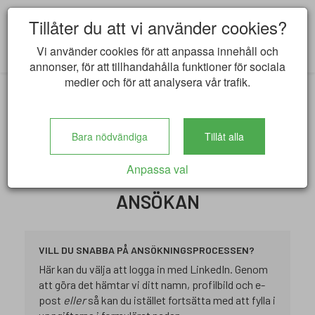
Tillåter du att vi använder cookies?
Vi använder cookies för att anpassa innehåll och
annonser, för att tillhandahålla funktioner för sociala
medier och för att analysera vår trafik.
Bara nödvändiga
Tillåt alla
Tillbaka till lediga jobb
Anpassa val
ANSÖKAN
VILL DU SNABBA PÅ ANSÖKNINGSPROCESSEN?
Här kan du välja att logga in med LinkedIn. Genom
att göra det hämtar vi ditt namn, profilbild och e-
post
eller
så kan du istället fortsätta med att fylla i