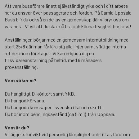
Att vara bussförare är ett självständigt yrke och i ditt arbete
har du ansvar över passagerare och fordon. På Gamla Uppsala
Buss blir du också en del av en gemenskap där vi bryr oss om
varandra. Vi vill att du ska må bra och känna trygghet hos oss!
Anställningen börjar med en gemensam internutbildning med
start 25/8 där man får lära sig alla linjer samt viktiga interna
rutiner inom företaget. Vi kan erbjuda dig en
tillsvidareanställning på heltid, med 6 månaders
provanställning.
Vem söker vi?
Du har giltigt D-körkort samt YKB.
Du har god körvana.
Du har goda kunskaper i svenska i tal och skrift.
Du bor inom pendlingsavstånd (ca 5 mil) från Uppsala.
Vem är du?
Vi lägger stor vikt vid personlig lämplighet och tittar, förutom