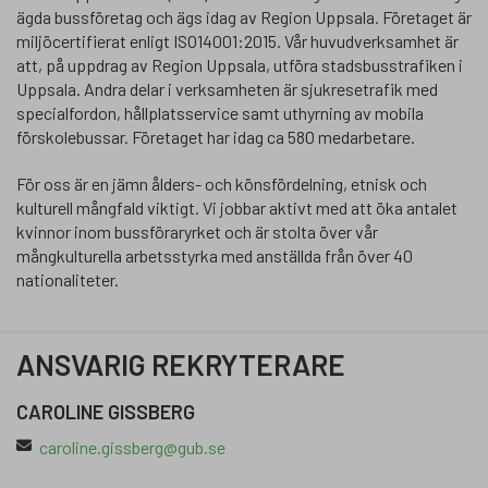
ägda bussföretag och ägs idag av Region Uppsala. Företaget är
miljöcertifierat enligt ISO14001:2015. Vår huvudverksamhet är
att, på uppdrag av Region Uppsala, utföra stadsbusstrafiken i
Uppsala. Andra delar i verksamheten är sjukresetrafik med
specialfordon, hållplatsservice samt uthyrning av mobila
förskolebussar. Företaget har idag ca 580 medarbetare.
För oss är en jämn ålders- och könsfördelning, etnisk och
kulturell mångfald viktigt. Vi jobbar aktivt med att öka antalet
kvinnor inom bussföraryrket och är stolta över vår
mångkulturella arbetsstyrka med anställda från över 40
nationaliteter.
ANSVARIG REKRYTERARE
CAROLINE GISSBERG
caroline.gissberg@gub.se